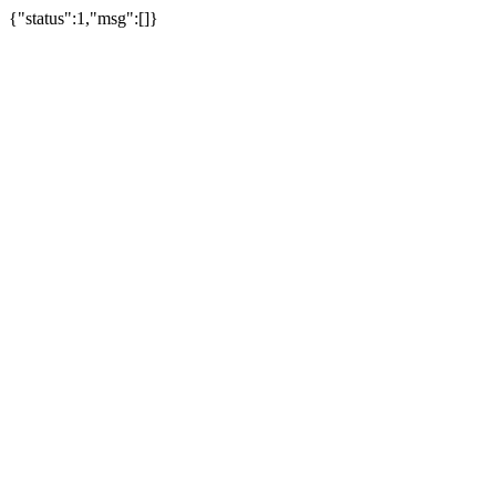
{"status":1,"msg":[]}