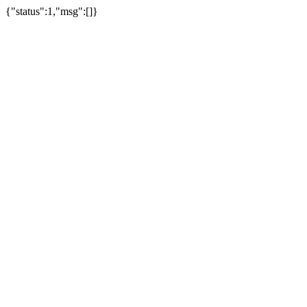
{"status":1,"msg":[]}