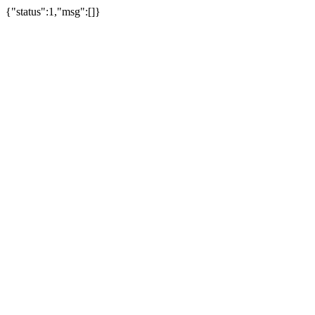
{"status":1,"msg":[]}