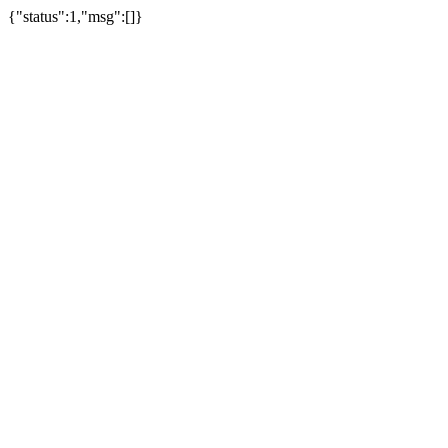
{"status":1,"msg":[]}