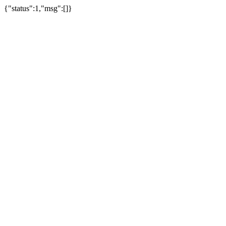
{"status":1,"msg":[]}