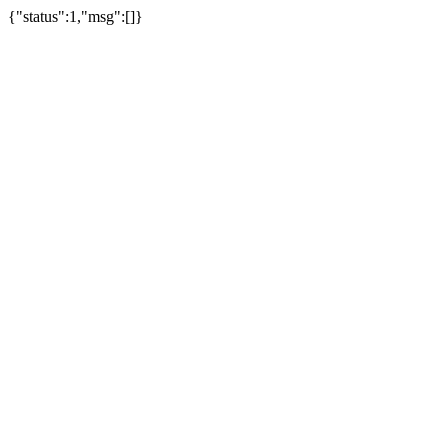
{"status":1,"msg":[]}