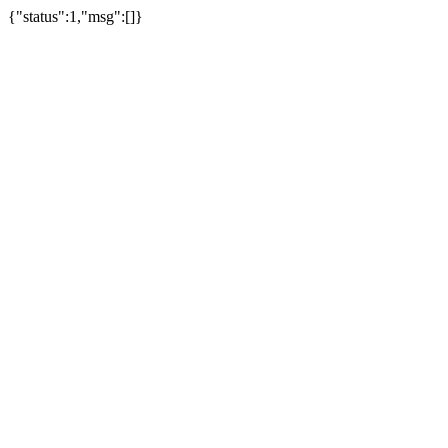
{"status":1,"msg":[]}