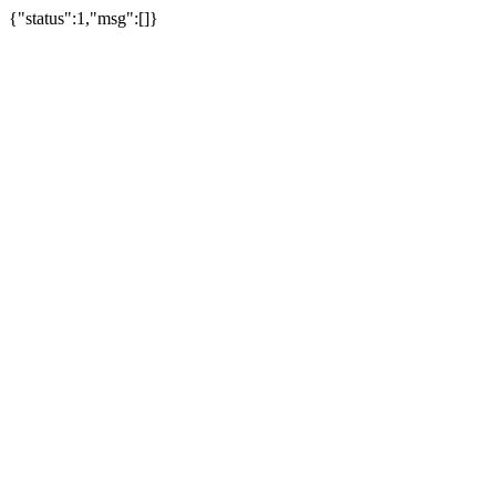
{"status":1,"msg":[]}