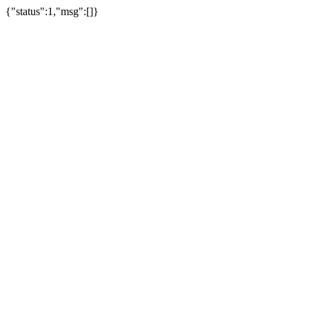
{"status":1,"msg":[]}