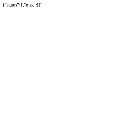
{"status":1,"msg":[]}