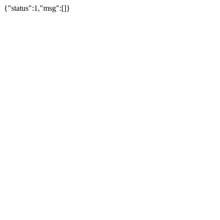
{"status":1,"msg":[]}