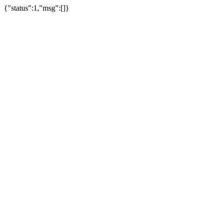
{"status":1,"msg":[]}