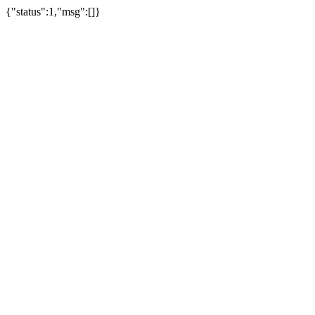
{"status":1,"msg":[]}