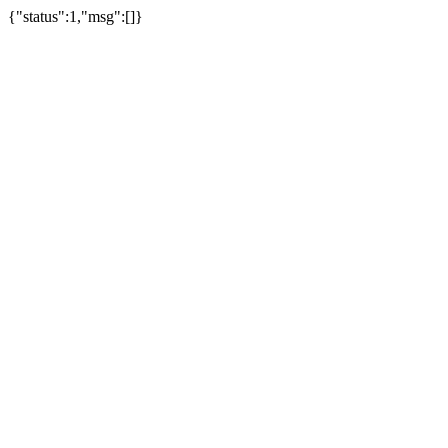
{"status":1,"msg":[]}