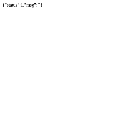
{"status":1,"msg":[]}