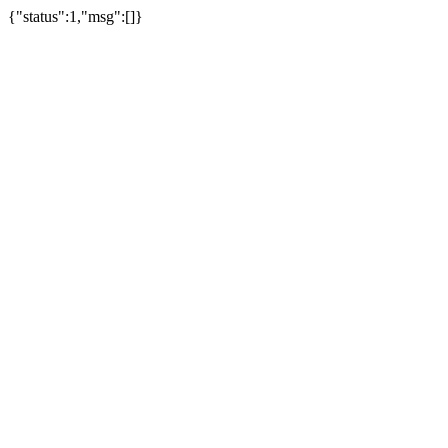
{"status":1,"msg":[]}