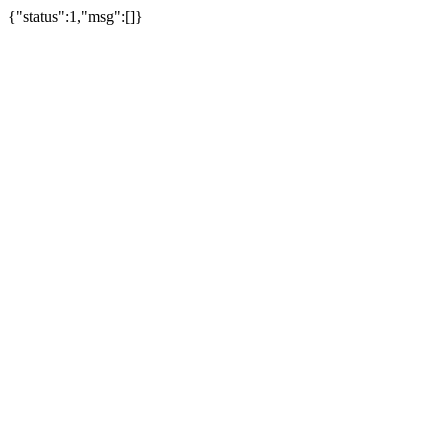
{"status":1,"msg":[]}