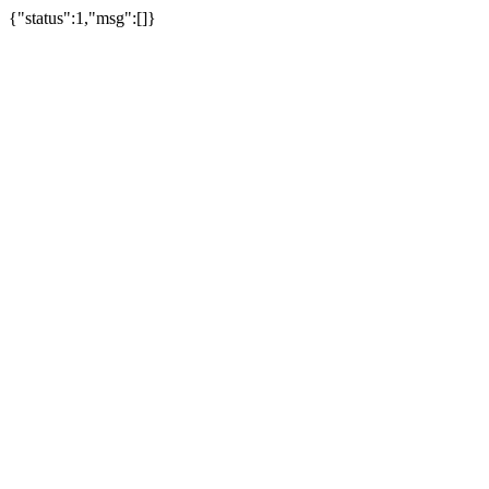
{"status":1,"msg":[]}