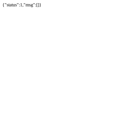
{"status":1,"msg":[]}