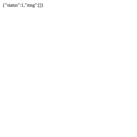
{"status":1,"msg":[]}