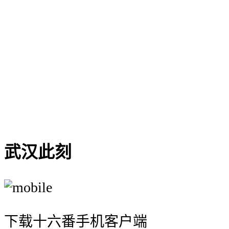
{{ hotelitem.hotel_name }}
{{ '¥' +
formatPrice(hotelitem.hotel_price) +
(hotelitem.hotel_suffix || '' ) }}
{{'由 ' + hotelitem.hotel_type_name +
' 提供'}}
武汉此刻
下载十六番手机客户端