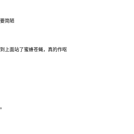
要简陋
到上面站了蜜蜂苍蝇，真的作呕
。