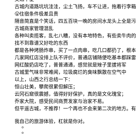
古城内道路坑坑洼洼，尘土飞扬，车不让进，拖着行李箱
😤住宿条件极差且贵
隔音简直是个笑话，四五百块一晚的房间水龙头上全是污
古城商家管理混乱
各种叫卖揽客，乱七八糟，没有本地特色，有些卖牛肉的
找不到靠谱又好吃的东西
都是各种烤肠炸串，买了一点肉串，吃几口都扔了，根本
几家网红店没排上队不评价，普通店铺随便吃基本都踩雷
网红酸奶店吃了，普普通通，感觉就是矬子里拔将军
古城里气味非常难闻，垃圾腐烂的臭味飘散在空气中
以上，山西之行总结一下：
恒山壮美，攀爬很累但解压；
云冈石窟很震撼，值得好好保护，真的是文化瑰宝；
乔家大院，感受民间商贾发家与治家不易。
但平遥古城，不推荐！一个再也不会来第二次的地方。有
我自己的旅游体验，杠就是你对。