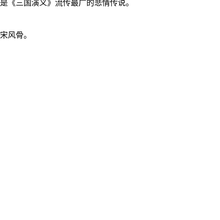
是《三国演义》流传最广的悲情传说。
宋风骨。