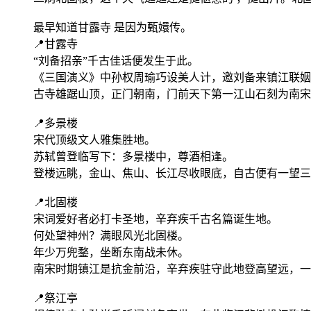
最早知道甘露寺 是因为甄嬛传。
📍甘露寺
“刘备招亲”千古佳话便发生于此。
《三国演义》中孙权周瑜巧设美人计，邀刘备来镇江联姻
古寺雄踞山顶，正门朝南，门前天下第一江山石刻为南宋
📍多景楼
宋代顶级文人雅集胜地。
苏轼曾登临写下：多景楼中，尊酒相逢。
登楼远眺，金山、焦山、长江尽收眼底，自古便有一望三
📍北固楼
宋词爱好者必打卡圣地，辛弃疾千古名篇诞生地。
何处望神州？满眼风光北固楼。
年少万兜鍪，坐断东南战未休。
南宋时期镇江是抗金前沿，辛弃疾驻守此地登高望远，一
📍祭江亭