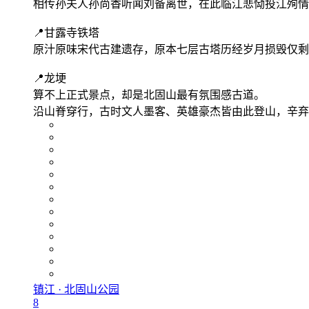
相传孙夫人孙尚香听闻刘备离世，在此临江悲恸投江殉情
📍甘露寺铁塔
原汁原味宋代古建遗存，原本七层古塔历经岁月损毁仅剩
📍龙埂
算不上正式景点，却是北固山最有氛围感古道。
沿山脊穿行，古时文人墨客、英雄豪杰皆由此登山，辛弃
镇江 · 北固山公园
8