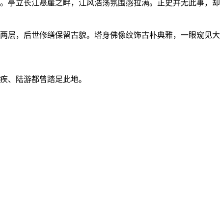
。亭立长江悬崖之畔，江风浩荡氛围感拉满。正史并无此事，却
两层，后世修缮保留古貌。塔身佛像纹饰古朴典雅，一眼窥见大
疾、陆游都曾踏足此地。