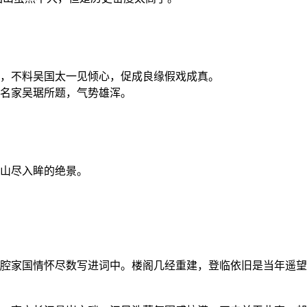
，不料吴国太一见倾心，促成良缘假戏成真。
名家吴琚所题，气势雄浑。
山尽入眸的绝景。
腔家国情怀尽数写进词中。楼阁几经重建，登临依旧是当年遥望