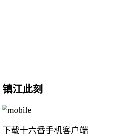
{{ hotelitem.hotel_name }}
{{ '¥' +
formatPrice(hotelitem.hotel_price) +
(hotelitem.hotel_suffix || '' ) }}
{{'由 ' + hotelitem.hotel_type_name +
' 提供'}}
镇江此刻
下载十六番手机客户端