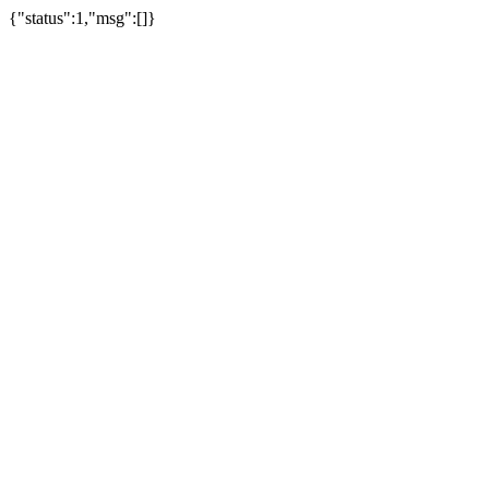
{"status":1,"msg":[]}