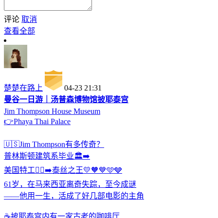
评论
取消
查看全部
楚楚在路上
04-23 21:31
曼谷一日游｜汤普森博物馆披耶泰宫
Jim Thompson House Museum
👉Phaya Thai Palace
🇺🇸Jim Thompson有多传奇？
普林斯顿建筑系毕业🏛️➡️
美国特工🕵️‍♂️➡️泰丝之王💛🧡💙🩵🩶
61岁，在马来西亚离奇失踪，至今成谜
——他用一生，活成了好几部电影的主角
☕️披耶泰宫内有一家古老的咖啡厅