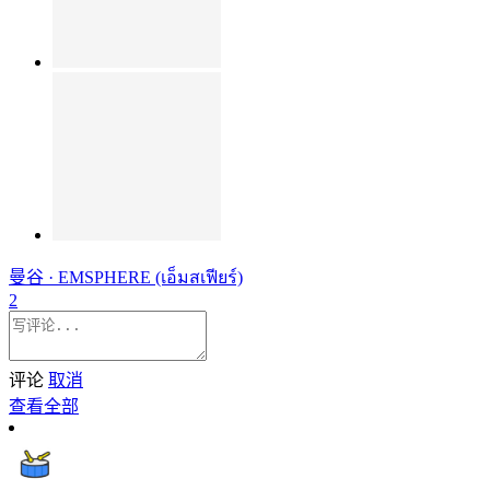
曼谷 · EMSPHERE (เอ็มสเฟียร์)
2
评论
取消
查看全部