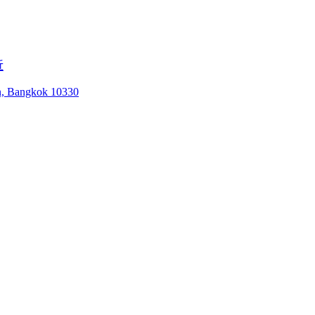
近
an, Bangkok 10330