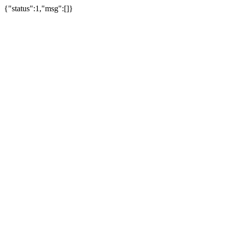
{"status":1,"msg":[]}