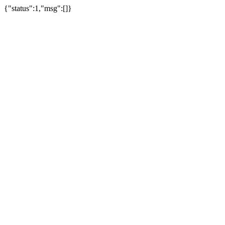
{"status":1,"msg":[]}