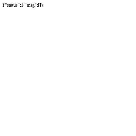
{"status":1,"msg":[]}