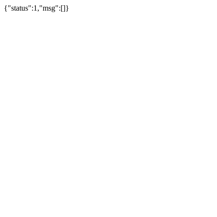
{"status":1,"msg":[]}