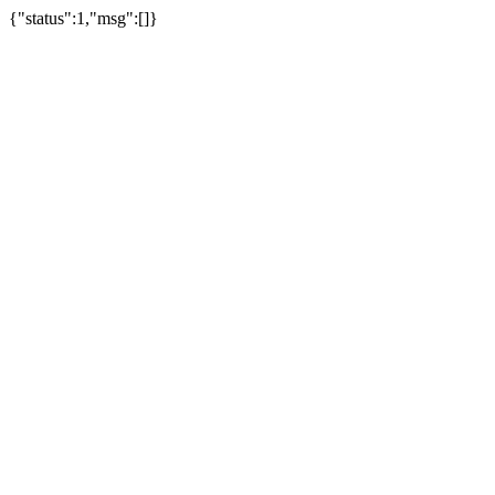
{"status":1,"msg":[]}