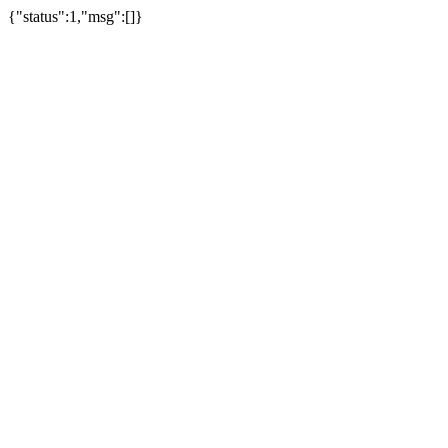
{"status":1,"msg":[]}