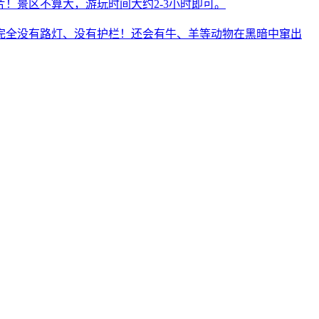
！景区不算大，游玩时间大约2-3小时即可。
完全没有路灯、没有护栏！还会有牛、羊等动物在黑暗中窜出