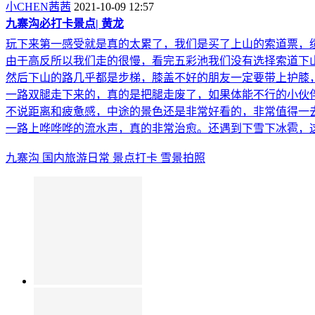
小CHEN茜茜
2021-10-09 12:57
九寨沟必打卡景点| 黄龙
玩下来第一感受就是真的太累了，我们是买了上山的索道票，
由于高反所以我们走的很慢，看完五彩池我们没有选择索道下
然后下山的路几乎都是步梯，膝盖不好的朋友一定要带上护膝
一路双腿走下来的，真的是把腿走废了，如果体能不行的小伙
不说距离和疲惫感，中途的景色还是非常好看的，非常值得一
一路上哗哗哗的流水声，真的非常治愈。还遇到下雪下冰雹，
九寨沟 国内旅游日常 景点打卡 雪景拍照