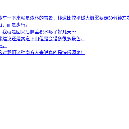
缆车一下来就是森林的雪景，栈道比较平缓大概需要走50分钟左
山，而是步行。
，我就是回来后膝盖积水疼了好几天～
伴建议还是索道下山但是会错多很多景色。
去。
这对我们这种南方人来说真的是快乐源泉！