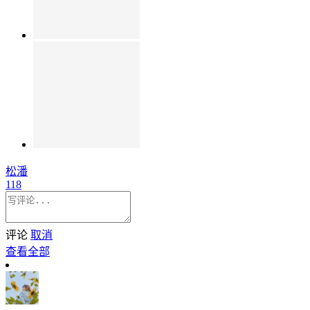
松潘
118
评论
取消
查看全部