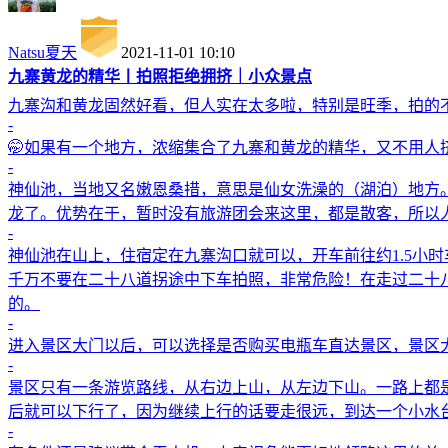
Natsu夏天
2021-11-01 10:10
九寨黄龙的精华丨拍照拒绝拥挤｜小众景点
九寨沟和黄龙固然好看，但人实在太多啦，特别是旺季，拍的
-
🤭如果有一个地方，浓缩集合了九寨和黄龙的精华，又不用人
-
神仙池，当地又名嫩恩桑措，意思是仙女洗澡的（湖泊）地方
龙了。优势在于，暂时没有旅游团会来这里，都是散客，所以
-
神仙池在山上，住宿定在九寨沟口就可以，开车前往约1.5小
千万不要在二十八道拐途中下车拍照，非常危险！在走过二十
的。
-
进入景区大门以后，可以选择是否购买电瓶车直达景区，景区大门离
-
景区只有一条游览路线，从右边上山，从左边下山。一路上都
后就可以下行了，因为继续上行的话要走很远，到达一个小水
-