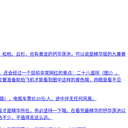
、松柏、云杉，也有黄龙的钙华莲池，可以说是精华版的九寨黄
。还会经过一个目前非常网红的景点：二十八道拐（图2）。
定要准备航拍飞机才能看到图中这样的景色哦，肉眼是看不见
坡路），电瓶车票价20元/人，途中并无任何风景。
段才是精华所在，务必坚持一下哦。在看完最精华的钙华莲池以
色不少，不值得走这么远。