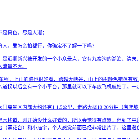
不是景色，尽是人潮；
挤人，爱怎么拍都行，你确定不了解一下吗？
。是近期新兴被开发的一个小众景点，它有九寨沟的湖泊、清泉
人流量不大。
时车程。上山的路也很好看，跨越大峡谷，山上的树颜色错落有致
八道拐以后会有一个小平台，那里就可以下车放飞机航拍了。一
景区内部大约还有1-1.5公里，走路大概10-20分钟（有爬
是木栈道，刚开始没什么好看的，所以会觉得有点累，但到了中
台（莲花台）和小庙宇，个人感觉前面已经非常出片了，这里逊