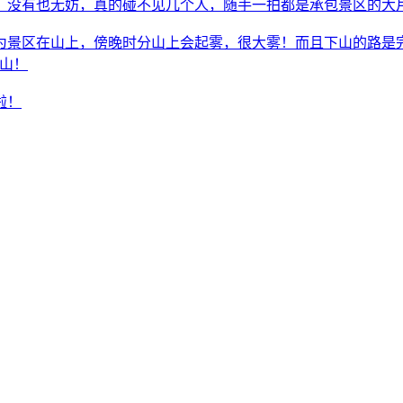
没有也无妨，真的碰不见几个人，随手一拍都是承包景区的大片
为景区在山上，傍晚时分山上会起雾，很大雾！而且下山的路是
下山！
啦！