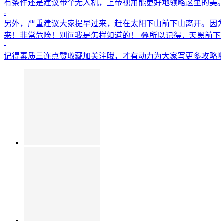
有条件还是建议带个无人机，上帝视角能更好地领略这里的美。
-
另外，严重建议大家提早过来，赶在太阳下山前下山离开。因
来！非常危险！别问我是怎样知道的！ 😂所以记得，天黑前
-
记得素质三连点赞收藏加关注哦，才有动力为大家写更多攻略