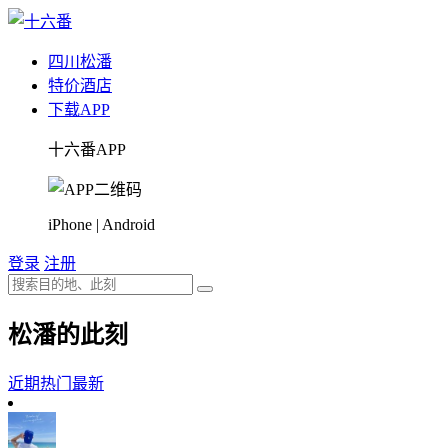
四川
松潘
特价酒店
下载APP
十六番APP
iPhone | Android
登录
注册
松潘的此刻
近期热门
最新