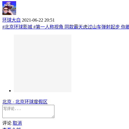
环球大白
2021-06-22 20:51
#北京环球影城 #第一人称视角 同款霸天虎过山车弹射起步 你
北京 · 北京环球度假区
评论
取消