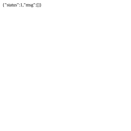
{"status":1,"msg":[]}