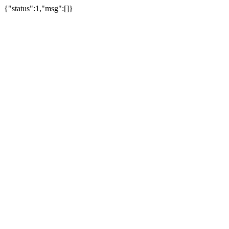
{"status":1,"msg":[]}