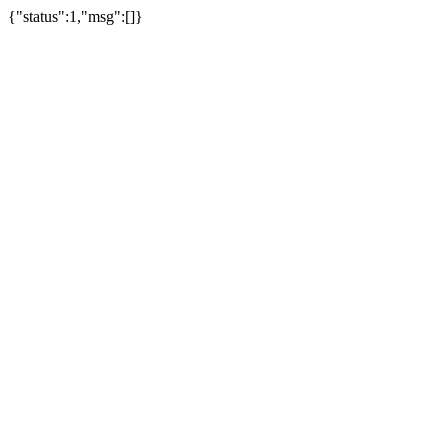
{"status":1,"msg":[]}