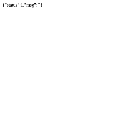
{"status":1,"msg":[]}