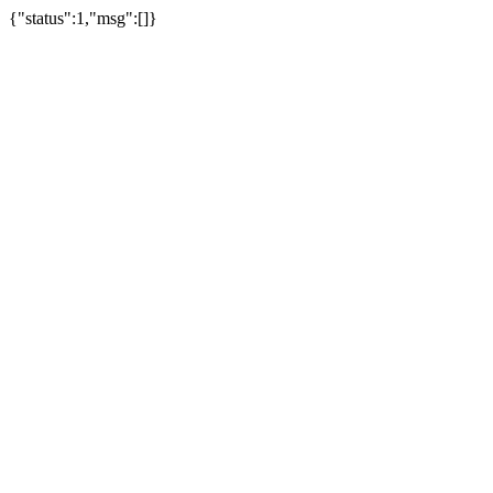
{"status":1,"msg":[]}