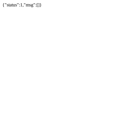
{"status":1,"msg":[]}