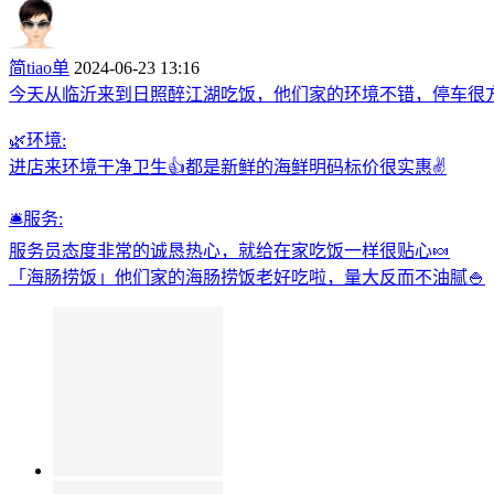
简tiao单
2024-06-23 13:16
今天从临沂来到日照醉江湖吃饭，他们家的环境不错，停车很方
🌿环境:
进店来环境干净卫生👍都是新鲜的海鲜明码标价很实惠✌
🛎️服务:
服务员态度非常的诚恳热心，就给在家吃饭一样很贴心🍬
「海肠捞饭」他们家的海肠捞饭老好吃啦，量大反而不油腻🍚