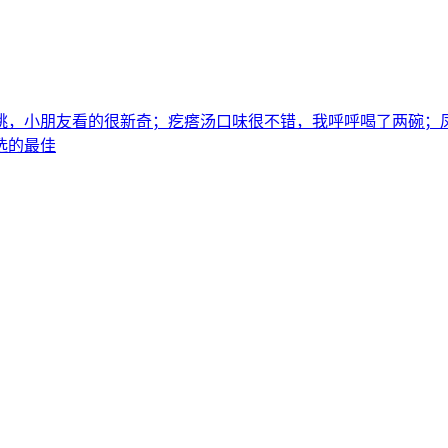
跳，小朋友看的很新奇；疙瘩汤口味很不错，我呼呼喝了两碗；
选的最佳