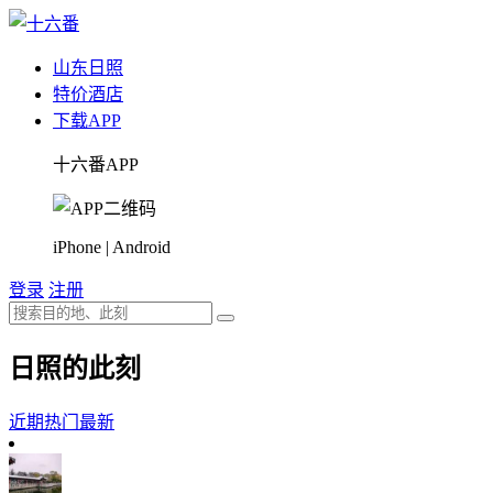
山东
日照
特价酒店
下载APP
十六番APP
iPhone | Android
登录
注册
日照的此刻
近期热门
最新