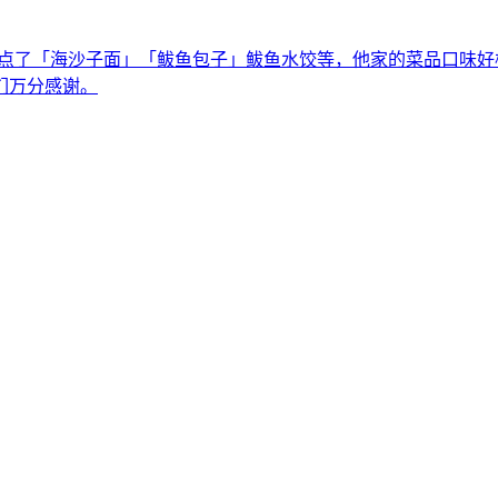
们点了「海沙子面」「鲅鱼包子」鲅鱼水饺等，他家的菜品口味
们万分感谢。