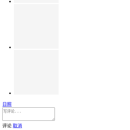
日照
评论
取消