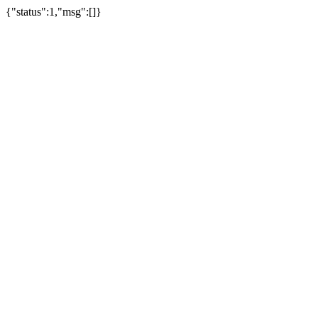
{"status":1,"msg":[]}