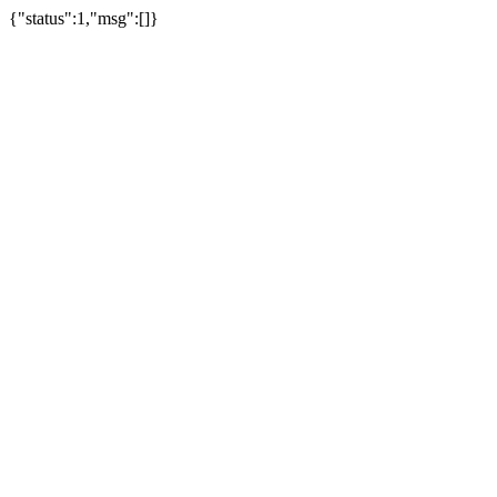
{"status":1,"msg":[]}