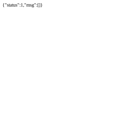
{"status":1,"msg":[]}