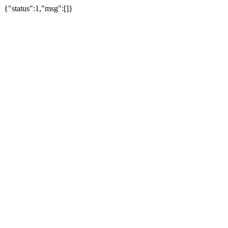
{"status":1,"msg":[]}