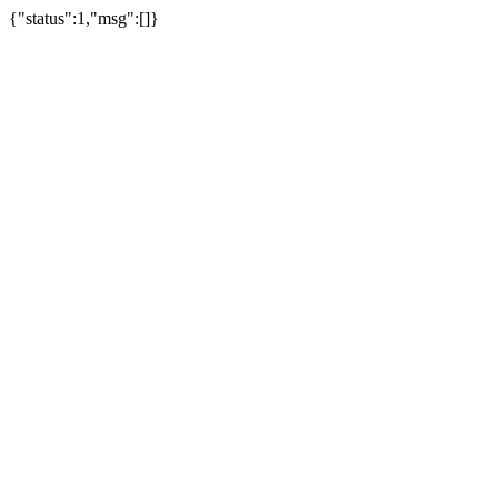
{"status":1,"msg":[]}