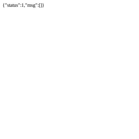
{"status":1,"msg":[]}