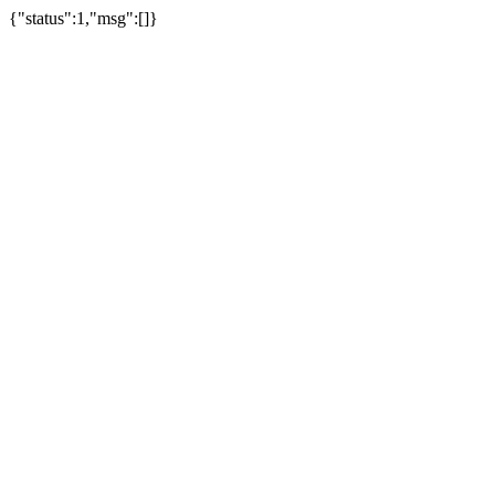
{"status":1,"msg":[]}