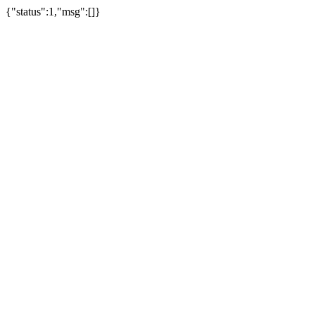
{"status":1,"msg":[]}