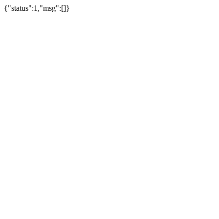
{"status":1,"msg":[]}